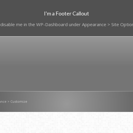
I'm a Footer Callout
 disable me in the WP-Dashboard under Appearance > Site Optio
nce > Customize